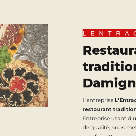
LENTRA
restaurant
traditio
Damign
L’entreprise
L'Entra
restaurant traditio
Entreprise usant d’u
de qualité, nous me